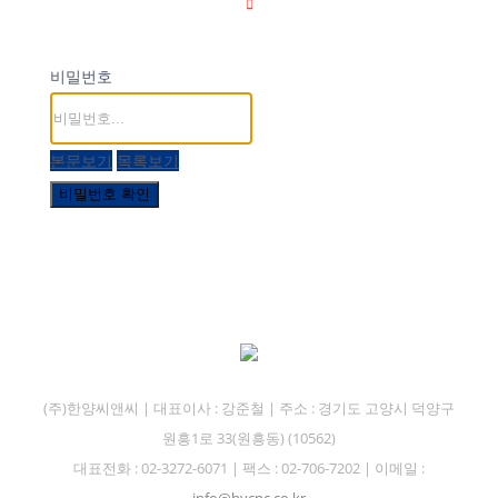
비밀번호
본문보기
목록보기
비밀번호 확인
(주)한양씨앤씨 | 대표이사 : 강준철 | 주소 : 경기도 고양시 덕양구
원흥1로 33(원흥동) (10562)
대표전화 : 02-3272-6071 | 팩스 : 02-706-7202 | 이메일 :
info@hycnc.co.kr